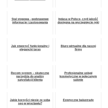
Stal stopowa - podstawowe
Indasa w Polsce, czyli jakość
informacje i zastosowania
dostępna na wyciągnięcie ręki
Jak stworzyć funkcjonalny i
Biuro wirtualne dla naszej
elegancki taras
firmy
Recom system – skuteczne
Profesjonalne usługi
narzędzia do analizy
kosmetyczne w polecanym
satysfakcji klienta
salonie
Jakie korzyści niesie ze sobą
Estetyczne balustrady
seo w wrocławiu?