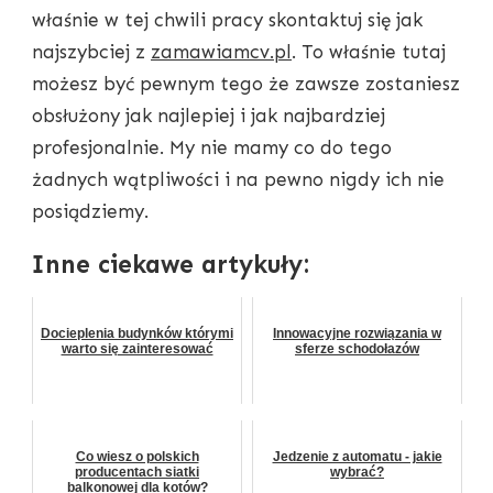
właśnie w tej chwili pracy skontaktuj się jak
najszybciej z
zamawiamcv.pl
. To właśnie tutaj
możesz być pewnym tego że zawsze zostaniesz
obsłużony jak najlepiej i jak najbardziej
profesjonalnie. My nie mamy co do tego
żadnych wątpliwości i na pewno nigdy ich nie
posiądziemy.
Inne ciekawe artykuły:
Docieplenia budynków którymi
Innowacyjne rozwiązania w
warto się zainteresować
sferze schodołazów
Co wiesz o polskich
Jedzenie z automatu - jakie
producentach siatki
wybrać?
balkonowej dla kotów?