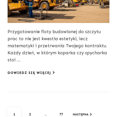
Przygotowanie floty budowlanej do szczytu
prac to nie jest kwestia estetyki, lecz
matematyki i przetrwania Twojego kontraktu.
Każdy dzień, w którym koparka czy spycharka
stoi …
DOWIEDZ SIĘ WIĘCEJ
Stronicowanie
STRONA
STRONA
STRONA
1
2
…
77
NASTĘPNA