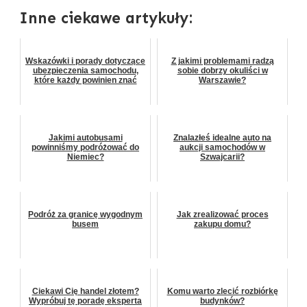
Inne ciekawe artykuły:
Wskazówki i porady dotyczące
Z jakimi problemami radzą
ubezpieczenia samochodu,
sobie dobrzy okuliści w
które każdy powinien znać
Warszawie?
Jakimi autobusami
Znalazłeś idealne auto na
powinniśmy podróżować do
aukcji samochodów w
Niemiec?
Szwajcarii?
Podróż za granicę wygodnym
Jak zrealizować proces
busem
zakupu domu?
Ciekawi Cię handel złotem?
Komu warto zlecić rozbiórkę
Wypróbuj tę poradę eksperta
budynków?