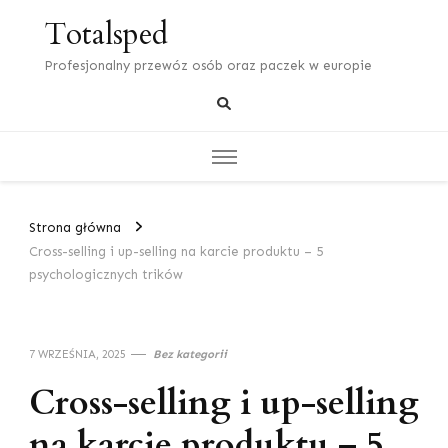
Totalsped
Profesjonalny przewóz osób oraz paczek w europie
Strona główna
Cross-selling i up-selling na karcie produktu – 5
psychologicznych trików
7 WRZEŚNIA, 2025
Bez kategorii
Cross-selling i up-selling
na karcie produktu – 5