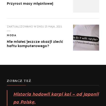
Przyrost masy mięśniowej
ZAKTUALIZOWANO W DNIU
25 MAJA, 2021
MODA
Nie miałeś jeszcze okazji zlecić
haftu komputerowego?
ZOBACZ TEŻ
Historia hodowli karpi koi – od Japonii
po Polskę.