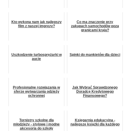
Kto wykona nam jak najlepszy
Co ma znaczenie przy
film z naszej imprezy?
zakupach samochodów poza
granicami kraju?
Uszkodzenie turbosprężarki w
Spinki do mankietów dla dzieci
aucie
Profesjonalne rozwiązania w
Jak Wybrać Sprawdzonego
sferze wytwarzania odzieży
Doradcę Kredytowego
ochronnej
Finansowego?
Tornistry szkolne dla
Księgarnia edukacyjna -
młodzieży - stylowe i modne
najlepsze książki dla każdego
akcesoria do szkoły