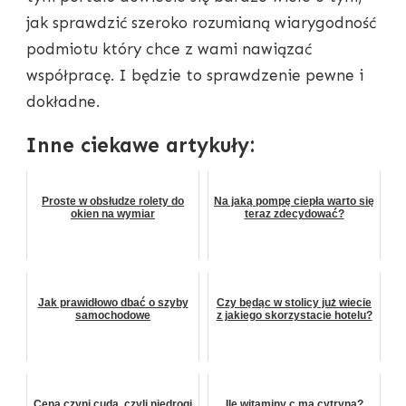
jak sprawdzić szeroko rozumianą wiarygodność
podmiotu który chce z wami nawiązać
współpracę. I będzie to sprawdzenie pewne i
dokładne.
Inne ciekawe artykuły:
Proste w obsłudze rolety do
Na jaką pompę ciepła warto się
okien na wymiar
teraz zdecydować?
Jak prawidłowo dbać o szyby
Czy będąc w stolicy już wiecie
samochodowe
z jakiego skorzystacie hotelu?
Cena czyni cuda, czyli niedrogi
Ile witaminy c ma cytryna?