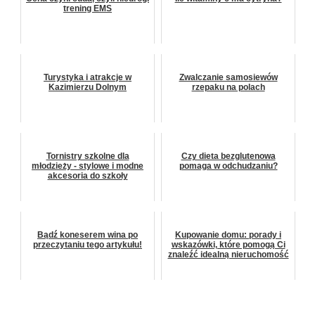
trening EMS
Turystyka i atrakcje w
Zwalczanie samosiewów
Kazimierzu Dolnym
rzepaku na polach
Tornistry szkolne dla
Czy dieta bezglutenowa
młodzieży - stylowe i modne
pomaga w odchudzaniu?
akcesoria do szkoły
Bądź koneserem wina po
Kupowanie domu: porady i
przeczytaniu tego artykułu!
wskazówki, które pomogą Ci
znaleźć idealną nieruchomość