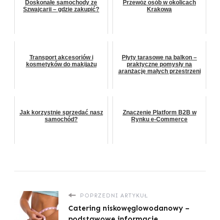
Doskonałe samochody ze
Przewóz osób w okolicach
Szwajcarii – gdzie zakupić?
Krakowa
Transport akcesoriów i
Płyty tarasowe na balkon –
kosmetyków do makijażu
praktyczne pomysły na
aranżację małych przestrzeni
Jak korzystnie sprzedać nasz
Znaczenie Platform B2B w
samochód?
Rynku e-Commerce
POPRZEDNI ARTYKUŁ
Catering niskowęglowodanowy –
podstawowe informacje