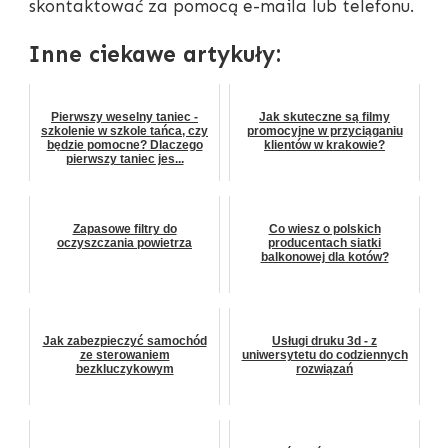
skontaktować za pomocą e-maila lub telefonu.
Inne ciekawe artykuły:
Pierwszy weselny taniec -
Jak skuteczne są filmy
szkolenie w szkole tańca, czy
promocyjne w przyciąganiu
będzie pomocne? Dlaczego
klientów w krakowie?
pierwszy taniec jes...
Zapasowe filtry do
Co wiesz o polskich
oczyszczania powietrza
producentach siatki
balkonowej dla kotów?
Jak zabezpieczyć samochód
Usługi druku 3d - z
ze sterowaniem
uniwersytetu do codziennych
bezkluczykowym
rozwiązań