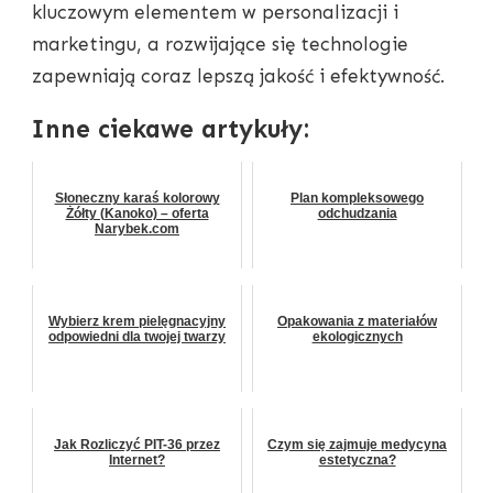
kluczowym elementem w personalizacji i
marketingu, a rozwijające się technologie
zapewniają coraz lepszą jakość i efektywność.
Inne ciekawe artykuły:
Słoneczny karaś kolorowy
Plan kompleksowego
Żółty (Kanoko) – oferta
odchudzania
Narybek.com
Wybierz krem pielęgnacyjny
Opakowania z materiałów
odpowiedni dla twojej twarzy
ekologicznych
Jak Rozliczyć PIT-36 przez
Czym się zajmuje medycyna
Internet?
estetyczna?