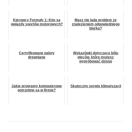
Kierowcy Formuły 1: Kim są
Masz nie lada problem ze
gwiazdy sportów motorowych?
znalezieniem odpowiedniego
biurka?
Certyfikowane palety
Wskazówki dotyczące bólu
drewniane
pleców, które możesz
wypróbować dzisiaj
Jakie programy komputerowe
Skuteczny serwis klimatyzacji
potrzebne są w firmie?