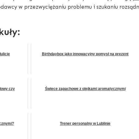
odawcy w przezwyciężaniu problemu i szukaniu rozsąd
kuły:
ulicie
Birthdaybox jako innowacyjny pomysł na prezent
ydowy czy
Świece zapachowe z olejkami aromatycznymi
ycznymi?
Trener personalny w Lublinie