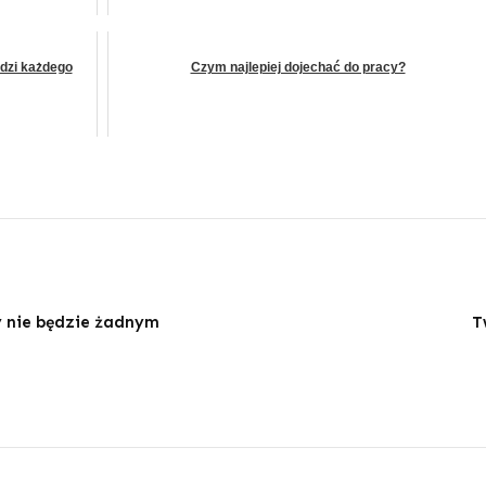
ździ każdego
Czym najlepiej dojechać do pracy?
y nie będzie żadnym
T