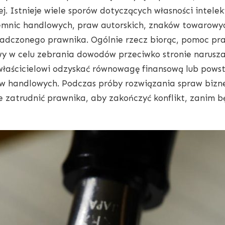
ej. Istnieje wiele sporów dotyczących własności intele
emnic handlowych, praw autorskich, znaków towarowy
adczonego prawnika. Ogólnie rzecz biorąc, pomoc pra
y w celu zebrania dowodów przeciwko stronie naruszaj
właścicielowi odzyskać równowagę finansową lub powst
w handlowych. Podczas próby rozwiązania spraw bizn
e zatrudnić prawnika, aby zakończyć konflikt, zanim b