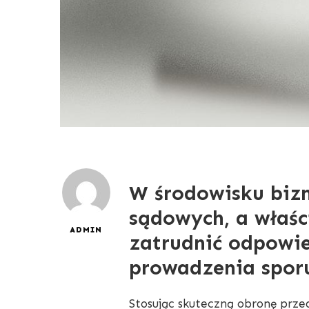
W środowisku biz
sądowych, a właśc
ADMIN
zatrudnić odpowie
prowadzenia spor
Stosując skuteczną obronę prze