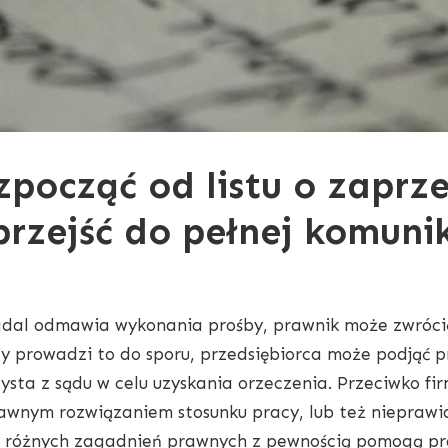
zpocząć od listu o zaprz
 przejść do pełnej komuni
nadal odmawia wykonania prośby, prawnik może zwrócić
 prowadzi to do sporu, przedsiębiorca może podjąć p
sta z sądu w celu uzyskania orzeczenia. Przeciwko f
rawnym rozwiązaniem stosunku pracy, lub też niepraw
 różnych zagadnień prawnych z pewnością pomogą
pr