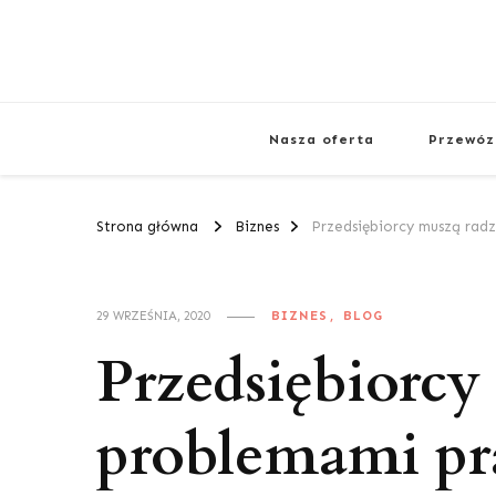
Nasza oferta
Przewóz
Strona główna
Biznes
Przedsiębiorcy muszą rad
BIZNES
BLOG
29 WRZEŚNIA, 2020
Przedsiębiorcy
problemami p