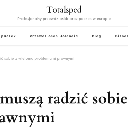
Totalsped
Profesjonalny przewóz osób oraz paczek w europie
 paczek
Przewóz osób Holandia
Blog
Bizne
zić sobie z wieloma problemami prawnymi
 muszą radzić sobi
rawnymi