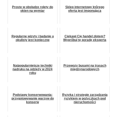
Proste w obsłudze rolety do
Sklep internetowy którego
okien na wymiar
oferta jest imponująca
Regularne wizyty i badanie u
Ciekawi Cię handel złotem?
okulisty jest konieczne
Wypróbuj tę poradę eksperta
Najpopularniejsze techniki
Przewozy busami na trasach
nadruku na odzieży w 2024
międzynarodowych
roku
Podstawy konserwowania:
Ryzyka i strategie zarządzania
przygotowywanie warzyw do
ryzykiem w pożyczkach pod
konserw
nieruchomości