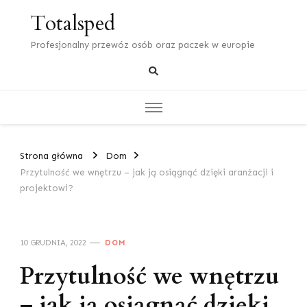
Totalsped
Profesjonalny przewóz osób oraz paczek w europie
Strona główna
Dom
Przytulność we wnętrzu – jak ją osiągnąć dzięki aranżacji i
projektowi?
10 GRUDNIA, 2022
DOM
Przytulność we wnętrzu
– jak ją osiągnąć dzięki