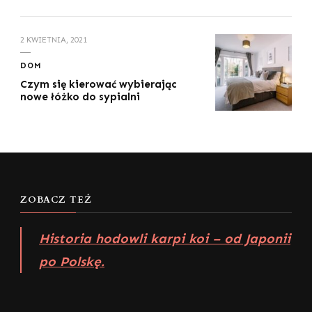
2 KWIETNIA, 2021
DOM
Czym się kierować wybierając
nowe łóżko do sypialni
ZOBACZ TEŻ
Historia hodowli karpi koi – od Japonii
po Polskę.