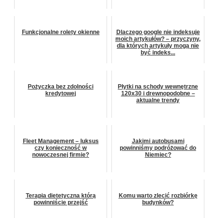
Funkcjonalne rolety okienne
Dlaczego google nie indeksuje
moich artykułów? – przyczyny,
dla których artykuły mogą nie
być indeks...
Pożyczka bez zdolności
Płytki na schody wewnętrzne
kredytowej
120x30 i drewnopodobne –
aktualne trendy
Fleet Management – luksus
Jakimi autobusami
czy konieczność w
powinniśmy podróżować do
nowoczesnej firmie?
Niemiec?
Terapia dietetyczna którą
Komu warto zlecić rozbiórkę
powinniście przejść
budynków?