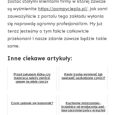
zostać stałymi klientami firmy w której zawsze
są wyśmienite
https://pompyciepla.pl/
. Jak sami
zauważyliście z portalu tego zakładu wyłania
się naprawdę ogromny profesjonalizm. My już
teraz jesteśmy o tym fakcie całkowicie
przekonani i nasze zdanie zawsze będzie takie
same.
Inne ciekawe artykuły:
Przed zakupem łóżka czy
Kiedy trzeba wymienić lub
materaca należy zwrócić
naprawić uszkodzone części?
uwagę na wiele rzeczy
Czym zajmuje się komornik?
Kuchenne mistrzostwo -
krajalnice od producenta agd -
twoi sprzymierzeńcy w kuchni