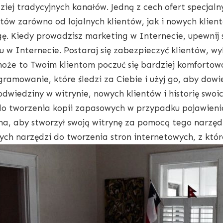
ej tradycyjnych kanałów. Jedną z cech ofert specjalny
ntów zarówno od lojalnych klientów, jak i nowych klient
ę. Kiedy prowadzisz marketing w Internecie, upewnij si
w Internecie. Postaraj się zabezpieczyć klientów, wyk
omoże to Twoim klientom poczuć się bardziej komfortow
ramowanie, które śledzi za Ciebie i użyj go, aby dowied
odwiedziny w witrynie, nowych klientów i historię swoi
o tworzenia kopii zapasowych w przypadku pojawienia
ha, aby stworzył swoją witrynę za pomocą tego narzędzi
ch narzędzi do tworzenia stron internetowych, z któr