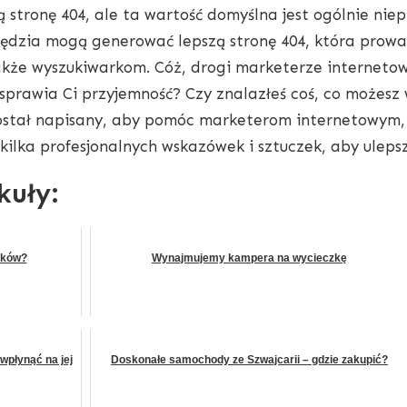
stronę 404, ale ta wartość domyślna jest ogólnie nie
zędzia mogą generować lepszą stronę 404, która prowa
akże wyszukiwarkom. Cóż, drogi marketerze internetow
 sprawia Ci przyjemność? Czy znalazłeś coś, co możesz
stał napisany, aby pomóc marketerom internetowym, t
 kilka profesjonalnych wskazówek i sztuczek, aby uleps
kuły:
nków?
Wynajmujemy kampera na wycieczkę
wpłynąć na jej
Doskonałe samochody ze Szwajcarii – gdzie zakupić?