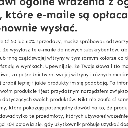
rawi ogólne wrażenia z o
, które e-maile są opłaca
onownie wysłać.
ie Ci 50 lub 60% sprzedaży, musisz spróbować odtworzyć 
ż, że wysyłasz te e-maile do nowych subskrybentów, ab
lub inną część swojej witryny w tym samym kolorze co 
isz się w wynikach. Upewnij się, że Twoje słowa i tło 
żliwe, za pośrednictwem swojej witryny i różnych medi
yś zrobił lepiej i jakie produkty im się podobają. Ta 
oim produkcie i jest przydatnym narzędziem zwiększa
dotyczących swoich produktów. Nikt nie zaufa ci samym
ilmy, które pokazują potencjalny dowód na to, że produ
dawać tylko te przedmioty, których używałeś wcześniej
ąd 404 pojawia się, gdy użytkownik próbuje uzyskać dos