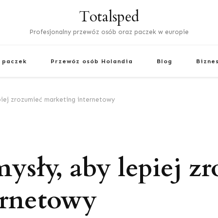
Totalsped
Profesjonalny przewóz osób oraz paczek w europie
 paczek
Przewóz osób Holandia
Blog
Bizne
piej zrozumieć marketing internetowy
ysły, aby lepiej z
ernetowy