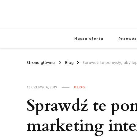
Nasza oferta
Przewóz
Strona główna
Blog
Sprawdź te pomysły, aby le
13 CZERWCA, 2019
BLOG
Sprawdź te pom
marketing int