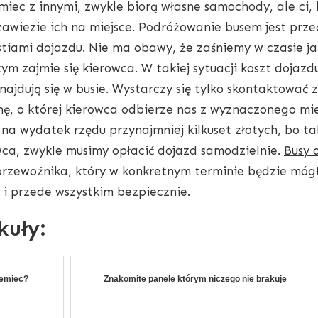
miec z innymi, zwykle biorą własne samochody, ale ci,
 zawiezie ich na miejsce. Podróżowanie busem jest prz
tiami dojazdu. Nie ma obawy, że zaśniemy w czasie jaz
ym zajmie się kierowca. W takiej sytuacji koszt dojaz
znajdują się w busie. Wystarczy się tylko skontaktować 
nę, o której kierowca odbierze nas z wyznaczonego mie
a wydatek rzędu przynajmniej kilkuset złotych, bo tak
ca, zwykle musimy opłacić dojazd samodzielnie.
Busy 
rzewoźnika, który w konkretnym terminie będzie mógł 
e i przede wszystkim bezpiecznie.
kuły:
iemiec?
Znakomite panele którym niczego nie brakuje