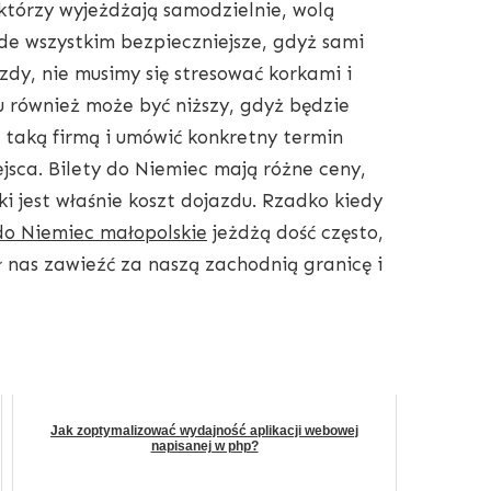
 którzy wyjeżdżają samodzielnie, wolą
ede wszystkim bezpieczniejsze, gdyż sami
dy, nie musimy się stresować korkami i
du również może być niższy, gdyż będzie
z taką firmą i umówić konkretny termin
jsca. Bilety do Niemiec mają różne ceny,
i jest właśnie koszt dojazdu. Rzadko kiedy
do Niemiec małopolskie
jeżdżą dość często,
nas zawieźć za naszą zachodnią granicę i
Jak zoptymalizować wydajność aplikacji webowej
napisanej w php?