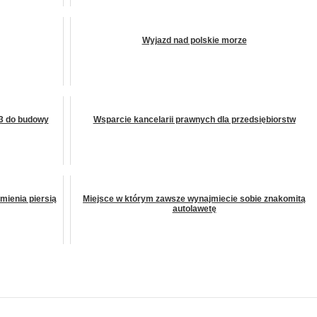
Wyjazd nad polskie morze
3 do budowy
Wsparcie kancelarii prawnych dla przedsiębiorstw
mienia piersią
Miejsce w którym zawsze wynajmiecie sobie znakomitą
autolawetę