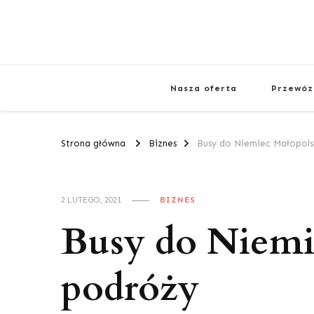
Nasza oferta
Przewóz
Strona główna
Biznes
Busy do Niemiec Małopols
2 LUTEGO, 2021
BIZNES
Busy do Niemi
podróży