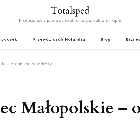
Totalsped
Profesjonalny przewóz osób oraz paczek w europie
 paczek
Przewóz osób Holandia
Blog
Bizne
kie – organizacja podróży
ec Małopolskie – o