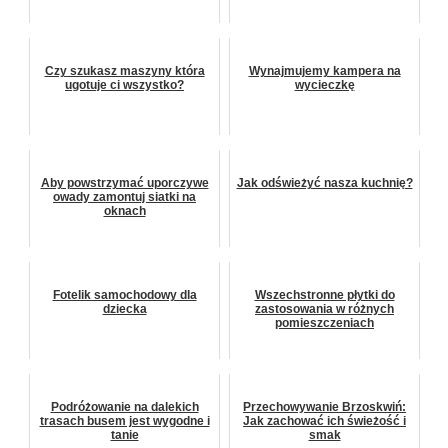
Czy szukasz maszyny która
Wynajmujemy kampera na
ugotuje ci wszystko?
wycieczkę
Aby powstrzymać uporczywe
Jak odświeżyć nasza kuchnię?
owady zamontuj siatki na
oknach
Fotelik samochodowy dla
Wszechstronne płytki do
dziecka
zastosowania w różnych
pomieszczeniach
Podróżowanie na dalekich
Przechowywanie Brzoskwiń:
trasach busem jest wygodne i
Jak zachować ich świeżość i
tanie
smak