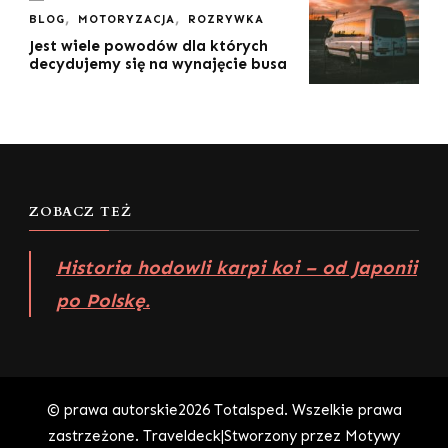
BLOG
MOTORYZACJA
ROZRYWKA
Jest wiele powodów dla których
decydujemy się na wynajęcie busa
ZOBACZ TEŻ
Historia hodowli karpi koi – od Japonii
po Polskę.
© prawa autorskie2026
Totalsped
. Wszelkie prawa
zastrzeżone.
Traveldeck|Stworzony przez
Motywy