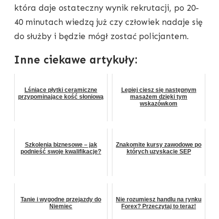
która daje ostateczny wynik rekrutacji, po 20-
40 minutach wiedzą już czy człowiek nadaje się
do służby i będzie mógł zostać policjantem.
Inne ciekawe artykuły:
Lśniące płytki ceramiczne
Lepiej ciesz się następnym
przypominające kość słoniową
masażem dzięki tym
wskazówkom
Szkolenia biznesowe – jak
Znakomite kursy zawodowe po
podnieść swoje kwalifikacje?
których uzyskacie SEP
Tanie i wygodne przejazdy do
Nie rozumiesz handlu na rynku
Niemiec
Forex? Przeczytaj to teraz!