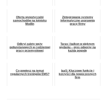
Oferta wypożyczalni
Zintegrowane systemy
samochodów na lotnisku
informatyczne usprawnią
Modlin
pracę firmy
Odkryj zalety węży
Taras i balkon w pięknym
poliuretanowych w codziennej
wydaniu – gres odporny na
pracy przemysłowej
każdą pogodę
Co powiesz na temat
IaaS: Kluczowe funkcje i
regularnych treningów EMS?
korzyści dla nowoczesnych
firm