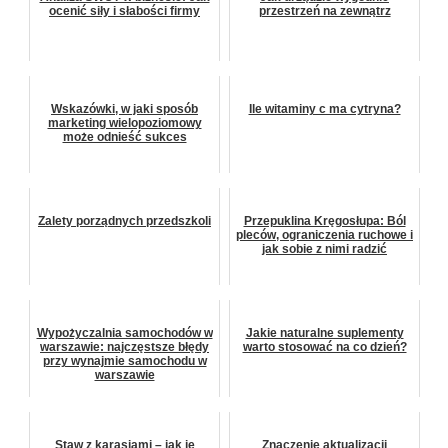
ocenić siły i słabości firmy
przestrzeń na zewnątrz
Wskazówki, w jaki sposób
Ile witaminy c ma cytryna?
marketing wielopoziomowy
może odnieść sukces
Zalety porządnych przedszkoli
Przepuklina Kręgosłupa: Ból
pleców, ograniczenia ruchowe i
jak sobie z nimi radzić
Wypożyczalnia samochodów w
Jakie naturalne suplementy
warszawie: najczęstsze błędy
warto stosować na co dzień?
przy wynajmie samochodu w
warszawie
Staw z karasiami – jak je
Znaczenie aktualizacji