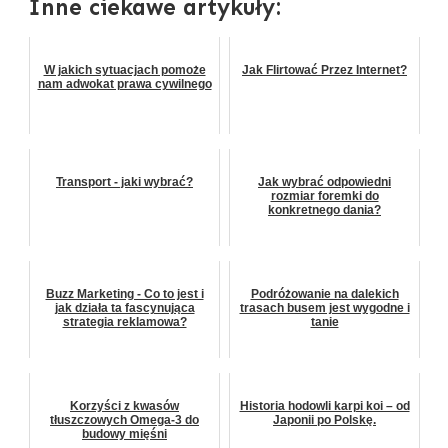
Inne ciekawe artykuły:
W jakich sytuacjach pomoże
Jak Flirtować Przez Internet?
nam adwokat prawa cywilnego
Transport - jaki wybrać?
Jak wybrać odpowiedni
rozmiar foremki do
konkretnego dania?
Buzz Marketing - Co to jest i
Podróżowanie na dalekich
jak działa ta fascynująca
trasach busem jest wygodne i
strategia reklamowa?
tanie
Korzyści z kwasów
Historia hodowli karpi koi – od
tłuszczowych Omega-3 do
Japonii po Polskę.
budowy mięśni