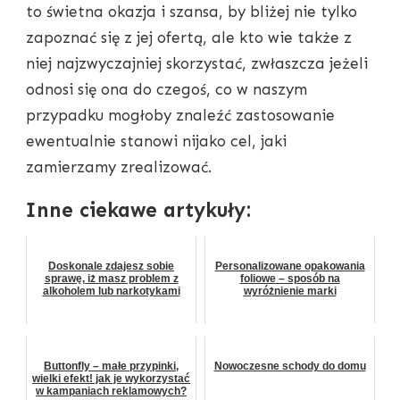
to świetna okazja i szansa, by bliżej nie tylko
zapoznać się z jej ofertą, ale kto wie także z
niej najzwyczajniej skorzystać, zwłaszcza jeżeli
odnosi się ona do czegoś, co w naszym
przypadku mogłoby znaleźć zastosowanie
ewentualnie stanowi nijako cel, jaki
zamierzamy zrealizować.
Inne ciekawe artykuły:
Doskonale zdajesz sobie
Personalizowane opakowania
sprawę, iż masz problem z
foliowe – sposób na
alkoholem lub narkotykami
wyróżnienie marki
Buttonfly – małe przypinki,
Nowoczesne schody do domu
wielki efekt! jak je wykorzystać
w kampaniach reklamowych?