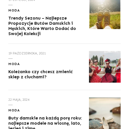
MODA
Trendy Sezonu – Najlepsze
Propozycje Butów Damskich i
Męskich, Które Warto Dodać do
Swojej Kolekcji
19 PAŹDZIERNIKA, 2021
MODA
Koleżanko czy chcesz zmienić
sklep z ciuchami?
22 MAJA, 2024
MODA
Buty damskie na każdą porę roku:
najlepsze modele na wiosnę, lato,
jesień i zimę