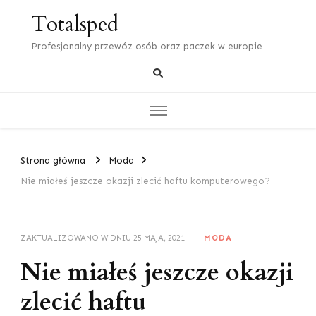
Totalsped
Profesjonalny przewóz osób oraz paczek w europie
Strona główna
Moda
Nie miałeś jeszcze okazji zlecić haftu komputerowego?
ZAKTUALIZOWANO W DNIU
25 MAJA, 2021
MODA
Nie miałeś jeszcze okazji
zlecić haftu