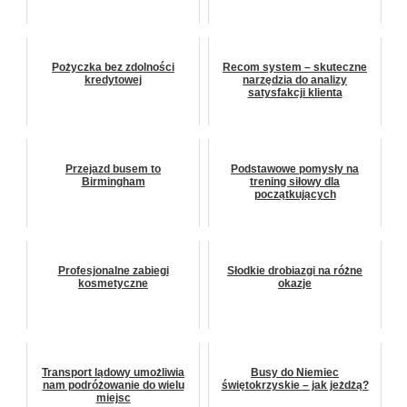
Pożyczka bez zdolności
Recom system – skuteczne
kredytowej
narzędzia do analizy
satysfakcji klienta
Przejazd busem to
Podstawowe pomysły na
Birmingham
trening siłowy dla
początkujących
Profesjonalne zabiegi
Słodkie drobiazgi na różne
kosmetyczne
okazje
Transport lądowy umożliwia
Busy do Niemiec
nam podróżowanie do wielu
świętokrzyskie – jak jeżdżą?
miejsc