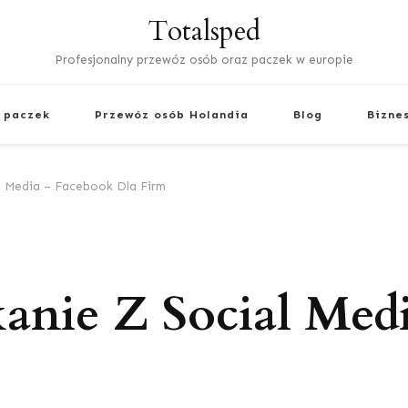
Totalsped
Profesjonalny przewóz osób oraz paczek w europie
 paczek
Przewóz osób Holandia
Blog
Bizne
l Media – Facebook Dla Firm
anie Z Social Med