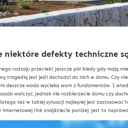
e niektóre defekty techniczne są
ego rodzaju przecieki. Jeszcze pół biedy gdy mają m
 tragedią jest jeśli dochodzi do nich w domu. Czy nie
ym deszcze woda wycieka wam z fundamentów. I wtedy 
sposób walczyć. Jednak nie rozbierzecie domu czy dach
tego też w takiej sytuacji najlepiej jest zastosować hy
y internetowej link znajdziecie poniżej. Jest to napraw