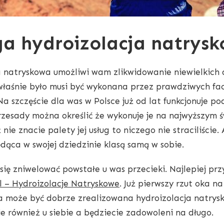
a hydroizolacja natrys
 natryskowa umożliwi wam zlikwidowanie niewielkich d
łaśnie było musi być wykonana przez prawdziwych fach
. Na szczęście dla was w Polsce już od lat funkcjonuje
przesady można określić że wykonuje je na najwyższym ś
 nie znacie palety jej usług to niczego nie straciliście.
ędąca w swojej dziedzinie klasą samą w sobie.
 się zniwelować powstałe u was przecieki. Najlepiej p
l – Hydroizolacje Natryskowe
. Już pierwszy rzut oka 
 może być dobrze zrealizowana hydroizolacja natrysko
e również u siebie a będziecie zadowoleni na długo.