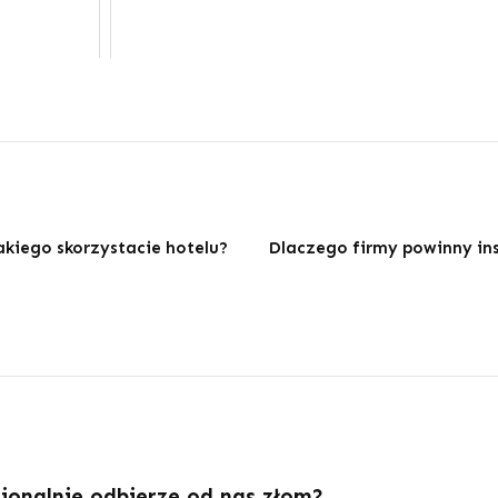
jakiego skorzystacie hotelu?
Dlaczego firmy powinny in
jonalnie odbierze od nas złom?