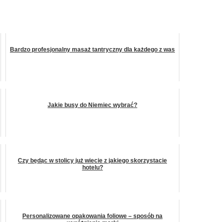
Bardzo profesjonalny masaż tantryczny dla każdego z was
Jakie busy do Niemiec wybrać?
Czy będąc w stolicy już wiecie z jakiego skorzystacie
hotelu?
Personalizowane opakowania foliowe – sposób na