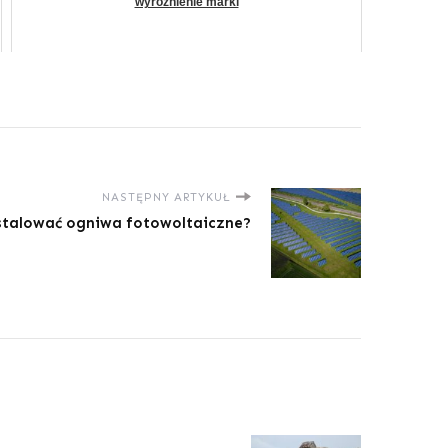
wyróżnienie marki
NASTĘPNY ARTYKUŁ
stalować ogniwa fotowoltaiczne?