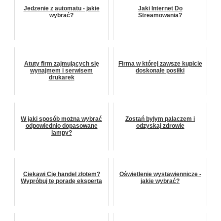
Jedzenie z automatu - jakie
Jaki Internet Do
wybrać?
Streamowania?
Atuty firm zajmujących się
Firma w której zawsze kupicie
wynajmem i serwisem
doskonałe posiłki
drukarek
W jaki sposób można wybrać
Zostań byłym palaczem i
odpowiednio dopasowane
odzyskaj zdrowie
lampy?
Ciekawi Cię handel złotem?
Oświetlenie wystawiennicze -
Wypróbuj tę poradę eksperta
jakie wybrać?