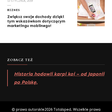
13 STYCZNIA, 2019
BIZNES
Zwiększ swoje dochody dzięki
tym wskazówkom dotyczącym
marketingu mobilnego!
ZOBACZ TEŻ
Historia hodowli karpi koi – od Japonii
po Polskę.
© prawa autorskie2026
Totalsped
. Wszelkie prawa