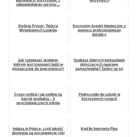
warunkach, korzystając z
wszystkich
odpowiedniego sprzętu ...
Stylista Fryzur: Twórca
Korzystny kredyt hipoteczny z
Wyjątkowych Looków
pomocą profesjonalnego
doradcy
Jak rozwiązać problem,
Szukasz dobrych wskazówek
którym jest transport ludzi w
dotyczących naprawy
wyznaczone do tego miejsce?
samochodów? Spójrz na to!
Cross-selling i up-selling na
Podręczniki do szkoły w
karcie produktu – 5
korzystnych cenach
psychologicznych trików
Indasa w Polsce, czyli jakość
Kod Ile Internetu Plus
dostępna na wyciągnięcie ręki